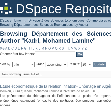
Browsing Département des Sciences
DSpace Reposit
Lamine"
DSpace Home
→
D- Faculté des Sciences Economiques, Commerciales et
Browsing Département des Sciences Economiques by Author
Browsing Département des Scienc
Author "Kadri, Mohamed Lamine"
0-9
A
B
C
D
E
F
G
H
I
J
K
L
M
N
O
P
Q
R
S
T
U
V
W
X
Y
Z
Or enter first few letters:
Sort by:
Order:
Results:
Now showing items 1-1 of 1
Etude économétrique de la relation inflation- Chômage en Algé
Boukari, Ourdia
;
Kadri, Mohamed Lamine
(
Université de bejaia
,
2016
)
Les phénomènes du chômage et de l'inflation ont un poids très importa
phénomènes expliquent l'efficacité des politiques économiques appliqué
années, ...