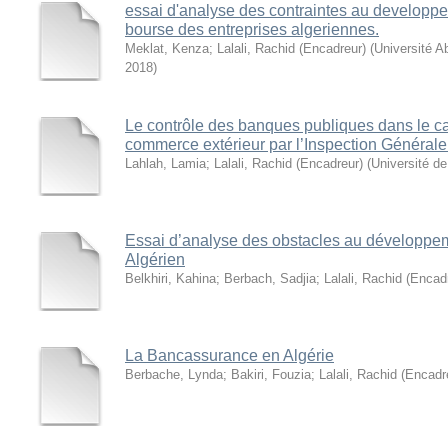
essai d'analyse des contraintes au developpe
bourse des entreprises algeriennes.
Meklat, Kenza
;
Lalali, Rachid (Encadreur)
(
Université A
2018
)
Le contrôle des banques publiques dans le c
commerce extérieur par l’Inspection Générale
Lahlah, Lamia
;
Lalali, Rachid (Encadreur)
(
Université de
Essai d’analyse des obstacles au développem
Algérien
Belkhiri, Kahina
;
Berbach, Sadjia
;
Lalali, Rachid (Encad
La Bancassurance en Algérie
Berbache, Lynda
;
Bakiri, Fouzia
;
Lalali, Rachid (Encadr