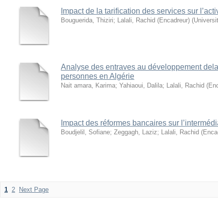
Impact de la tarification des services sur l’act
Bouguerida, Thiziri
;
Lalali, Rachid (Encadreur)
(
Universi
Analyse des entraves au développement de
personnes en Algérie
Nait amara, Karima
;
Yahiaoui, Dalila
;
Lalali, Rachid (En
Impact des réformes bancaires sur l’intermédi
Boudjelil, Sofiane
;
Zeggagh, Laziz
;
Lalali, Rachid (Enca
1
2
Next Page