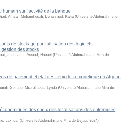
l humain sur l'activité de la banque
Riad
;
Amzal, Mohand ouali
;
Benahmed, Kafia
(
Université Abderrahmane
oûts de stockage par l'utilisation des logiciels
 gestion des stocks
uri, abdenacer
;
Assoul, Naouel
(
Université Abderrahmane Mira de
s de paiement et etat des lieux de la monétique en Algerie
emili, Sofiane
;
Mizi allaoua, Lynda
(
Université Abderrahmane Mira de
économiques des choix des localisations des entreprises
ne, Lakhdar
(
Université Abderrahmane Mira de Bejaia
,
2024
)