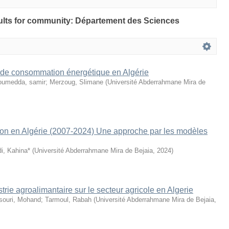
esults for community: Département des Sciences
 de consommation énergétique en Algérie
oumedda, samir
;
Merzoug, Slimane
(
Université Abderrahmane Mira de
tion en Algérie (2007-2024) Une approche par les modèles
i, Kahina*
(
Université Abderrahmane Mira de Bejaia
,
2024
)
strie agroalimantaire sur le secteur agricole en Algerie
ouri, Mohand
;
Tarmoul, Rabah
(
Université Abderrahmane Mira de Bejaia
,