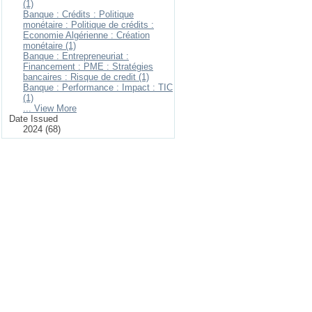
(1)
Banque : Crédits : Politique
monétaire : Politique de crédits :
Economie Algérienne : Création
monétaire (1)
Banque : Entrepreneuriat :
Financement : PME : Stratégies
bancaires : Risque de credit (1)
Banque : Performance : Impact : TIC
(1)
... View More
Date Issued
2024 (68)