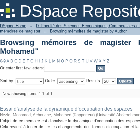
Browsing mémoires de magister by Au
DSpace Reposit
DSpace Home
→
D- Faculté des Sciences Economiques, Commerciales et
mémoires de magister
→
Browsing mémoires de magister by Author
Browsing mémoires de magister b
Mohamed"
0-9
A
B
C
D
E
F
G
H
I
J
K
L
M
N
O
P
Q
R
S
T
U
V
W
X
Y
Z
Or enter first few letters:
Sort by:
Order:
Results:
Now showing items 1-1 of 1
Essai d’analyse de la dynamique d’occupation des espaces
Nezla, Mohamed
;
Achouche, Mohamed (Rapporteur)
(
Université Abderrahman
L’objet de ce mémoire est d’analyser la dynamique d’occupation des espace
Cela revient à tenter de lier les changements des formes d’occupation et l
...