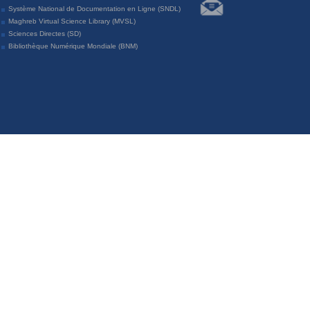
Système National de Documentation en Ligne (SNDL)
Maghreb Virtual Science Library (MVSL)
Sciences Directes (SD)
Bibliothèque Numérique Mondiale (BNM)