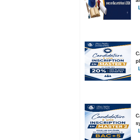
a
C
p
C
s