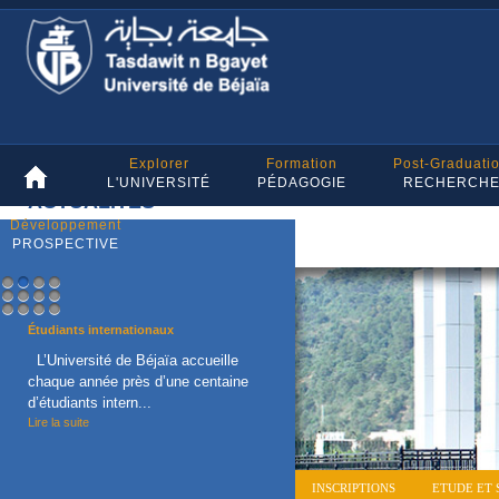
Explorer
Formation
Post-Graduati
L'UNIVERSITÉ
PÉDAGOGIE
RECHERCH
ACTUALITES
Développement
PROSPECTIVE
1
2
3
4
5
6
7
8
9
10
11
12
Étudiants internationaux
L’Université de Béjaïa accueille
chaque année près d’une centaine
d’étudiants intern...
Lire la suite
INSCRIPTIONS
ETUDE ET 