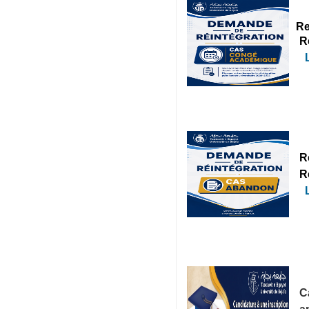
Re
R
R
R
C