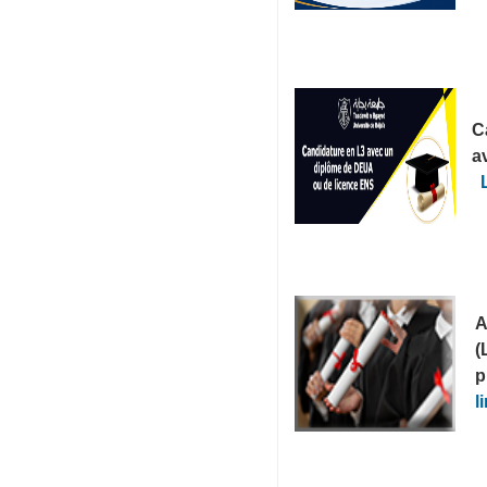
C
a
A
(
p
l