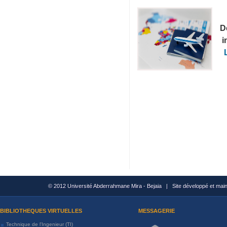
D
i
L
© 2012 Université Abderrahmane Mira - Bejaia | Site développé et mai
BIBLIOTHEQUES VIRTUELLES
MESSAGERIE
Technique de l'Ingenieur (TI)