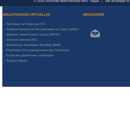
© 2026 Université Abderrahmane Mira - Bejaia | Site développé et
BIBLIOTHEQUES VIRTUELLES
MESSAGERIE
Technique de l'Ingenieur (TI)
Système National de Documentation en Ligne (SNDL)
Maghreb Virtual Science Library (MVSL)
Sciences Directes (SD)
Bibliothèque Numérique Mondiale (BNM)
Plateforme d'Accompagnement des Doctorants
Portail des plateformes numériques
Study in Algeria