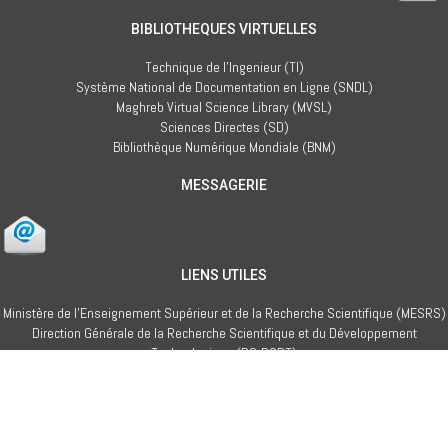
taggazin d usileɣ deg berra
BIBLIOTHEQUES VIRTUELLES
Asemsel deg berra
Technique de l'Ingenieur (TI)
Imsalen
Système National de Documentation en Ligne (SNDL)
Maghreb Virtual Science Library (MVSL)
Iḍrisen isluganen
Sciences Directes (SD)
Bibliothèque Numérique Mondiale (BNM)
Iḍrisen isluganen
MESSAGERIE
TISGIWIN/TISEGWA
Tasga n Tutlayt d Yidles n Tmaziɣt
Tasga n Tutlayt d Tsekla n Teɛrabt
LIENS UTILES
Tasga n Tutlayt d Tsekla n Tneglizit
Ministère de l'Enseignement Supérieur et de la Recherche Scientifique (MESRS)
Tasga n Tutlayt d Tsekla n Tefransist
Direction Générale de la Recherche Scientifique et du Développement
Technologique (DG-RSDT)
Tasga n Tsuqilt d usuɣel
Textes Reglementaires (TR)
Logiciels et Utilitaires
TAMKERḌIT
Oeuvres Sociales
Universités Algériennes
TIWLAFIN