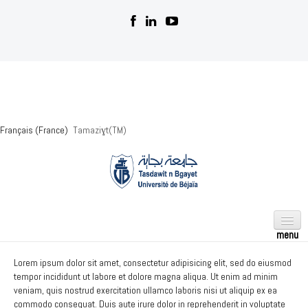
Français (France)
Tamaziɣt(️TM)
AMAGER
Lorem ipsum dolor sit amet, consectetur adipisicing elit, sed do eiusmod
tempor incididunt ut labore et dolore magna aliqua. Ut enim ad minim
Awal n umɣar n Tmezdayt
veniam, quis nostrud exercitation ullamco laboris nisi ut aliquip ex ea
commodo consequat. Duis aute irure dolor in reprehenderit in voluptate
Asissen