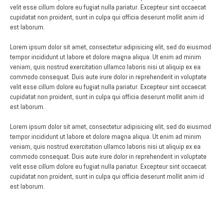
velit esse cillum dolore eu fugiat nulla pariatur. Excepteur sint occaecat
Tuddsa n Tmezdeyt
cupidatat non proident, sunt in culpa qui officia deserunt mollit anim id
est laborum.
Icetkiyen
Lorem ipsum dolor sit amet, consectetur adipisicing elit, sed do eiusmod
TASENSEGMIT
tempor incididunt ut labore et dolore magna aliqua. Ut enim ad minim
veniam, quis nostrud exercitation ullamco laboris nisi ut aliquip ex ea
Isumar n usileɣ
commodo consequat. Duis aute irure dolor in reprehenderit in voluptate
Iḍrisen isluganen
velit esse cillum dolore eu fugiat nulla pariatur. Excepteur sint occaecat
cupidatat non proident, sunt in culpa qui officia deserunt mollit anim id
Amnir n unelmad
est laborum.
Imsalen i usṭar
Lorem ipsum dolor sit amet, consectetur adipisicing elit, sed do eiusmod
tempor incididunt ut labore et dolore magna aliqua. Ut enim ad minim
P.G.R.S.R.E
veniam, quis nostrud exercitation ullamco laboris nisi ut aliquip ex ea
commodo consequat. Duis aute irure dolor in reprehenderit in voluptate
Nnig turagt
velit esse cillum dolore eu fugiat nulla pariatur. Excepteur sint occaecat
Duktura
cupidatat non proident, sunt in culpa qui officia deserunt mollit anim id
est laborum.
Duktura LMD
asfulles asdawan/tasuregt tasdawant