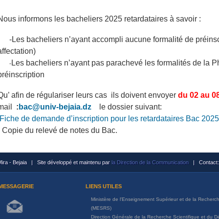
Nous informons les bacheliers 2025 retardataires à savoir :
-Les bacheliers n’ayant accompli aucune formalité de préinsc
affectation)
Les bacheliers n’ayant pas parachevé les formalités de la Ph
-
préinscription
Qu’ afin de régulariser leurs cas ils doivent envoyer
du
02 au 0
mail
:
bac@univ-bejaia.dz
le dossier suivant:
Fiche de demande d’inscription pour les retardataires Bac 2025
- Copie du relevé de notes du Bac.
ira - Bejaia | Site développé et maintenu par
la Direction de la Communication
| Contact:
MESSAGERIE
LIENS UTILES
Ministère de l'Enseignement Supérieur et de la Recherch
(MESRS)
Direction Générale de la Recherche Scientifique et du 