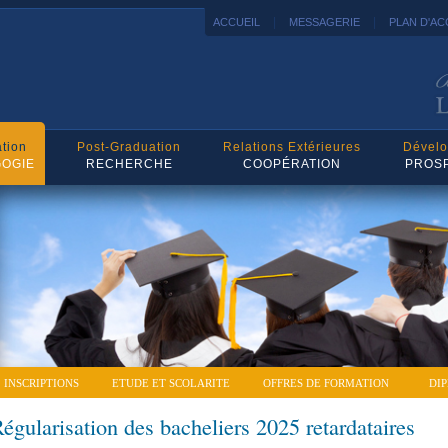
|
|
ACCUEIL
MESSAGERIE
PLAN D'AC
tion
Post-Graduation
Relations Extérieures
Dével
OGIE
RECHERCHE
COOPÉRATION
PROS
INSCRIPTIONS
ETUDE ET SCOLARITE
OFFRES DE FORMATION
DI
égularisation des bacheliers 2025 retardataires