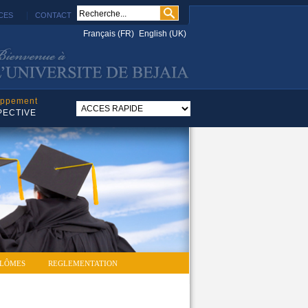
|
CES
CONTACT
Français (FR)
English (UK)
oppement
PECTIVE
PLÔMES
REGLEMENTATION