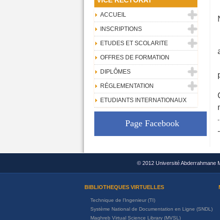
VICE RECTORAT
ACCUEIL
INSCRIPTIONS
ETUDES ET SCOLARITE
OFFRES DE FORMATION
DIPLÔMES
RÉGLEMENTATION
ETUDIANTS INTERNATIONAUX
-
Page Facebook
© 2012 Université Abderrahmane M
BIBLIOTHEQUES VIRTUELLES
Technique de l'Ingenieur (TI)
Système National de Documentation en Ligne (SNDL)
Maghreb Virtual Science Library (MVSL)