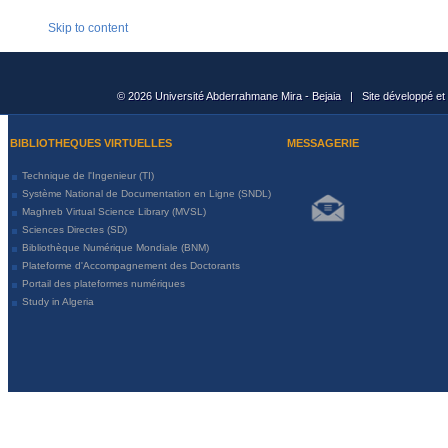
Skip to content
© 2026 Université Abderrahmane Mira - Bejaia | Site développé et
BIBLIOTHEQUES VIRTUELLES
MESSAGERIE
Technique de l'Ingenieur (TI)
Système National de Documentation en Ligne (SNDL)
Maghreb Virtual Science Library (MVSL)
Sciences Directes (SD)
Bibliothèque Numérique Mondiale (BNM)
Plateforme d'Accompagnement des Doctorants
Portail des plateformes numériques
Study in Algeria