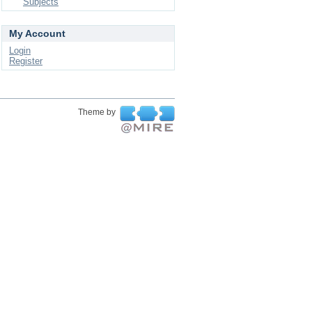
Subjects
My Account
Login
Register
Theme by