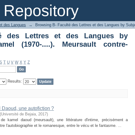
é des Lettres et des Langues by Su
Repository
 contre-enquête : Autofiction"
 et des Langues
→
Browsing B- Faculté des Lettres et des Langues by Subj
é des Lettres et des Langues by
el (1970-....). Meursault contre-
"
S
T
U
V
W
X
Y
Z
Results:
 Daoud, une autofiction ?
(
Université de Bejaia
,
2017
)
e kamel daoud (meursault), une littérature d'intime, précisément a
 entre l'autobiographie et le romanesque, entre le vécu et le fantasme. ...