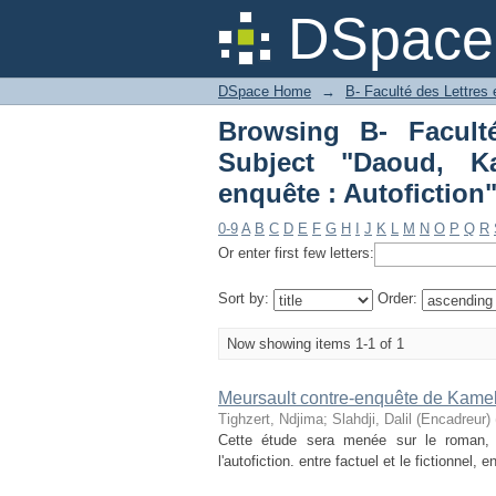
Browsing B- Facult
DSpace 
(1970-....). Meursault
DSpace Home
→
B- Faculté des Lettres
Browsing B- Facult
Subject "Daoud, Kam
enquête : Autofiction
0-9
A
B
C
D
E
F
G
H
I
J
K
L
M
N
O
P
Q
R
Or enter first few letters:
Sort by:
Order:
Now showing items 1-1 of 1
Meursault contre-enquête de Kamel
Tighzert, Ndjima
;
Slahdji, Dalil (Encadreur)
Cette étude sera menée sur le roman, d
l'autofiction. entre factuel et le fictionnel,