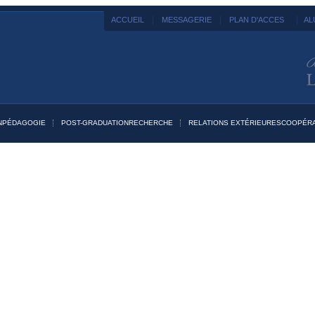
|
|
|
ACCUEIL
MESSAGERIE
PLAN D'ACCES
AL
N
PÉDAGOGIE
POST-GRADUATION
RECHERCHE
RELATIONS EXTÉRIEURES
COOPÉRA