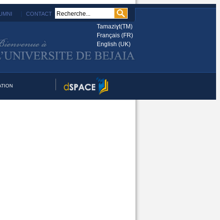
|
UMNI
CONTACT
Tamaziɣt(️TM)
Français (FR)
English (UK)
TION