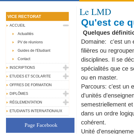
Le LMD
VICE RECTORAT
Qu'est ce 
ACCUEIL
Quelques définiti
Actualités
Domaine: c'est un
PV de réunions
filières ou regroup
Guides de l'Etudiant
disciplines. Il se dé
Contact
spécialités que ce s
INSCRIPTIONS
ETUDES ET SCOLARITE
ou en master.
OFFRES DE FORMATION
Parcours: c'est un
DIPLÔMES
d'unités d'enseigne
RÉGLEMENTATION
semestriellement e
ETUDIANTS INTERNATIONAUX
dans un ordre logiq
cohérent.
Page Facebook
Unité d’enseigneme