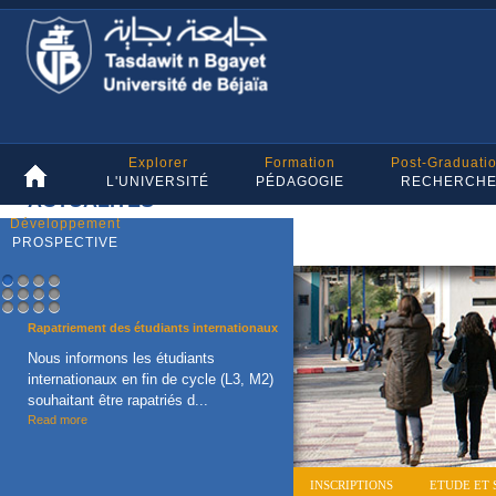
Explorer
Formation
Post-Graduati
L'UNIVERSITÉ
PÉDAGOGIE
RECHERCH
ACTUALITES
Développement
PROSPECTIVE
1
2
3
4
5
6
7
8
9
10
11
12
Rapatriement des étudiants internationaux
Nous informons les étudiants
internationaux en fin de cycle (L3, M2)
souhaitant être rapatriés d...
Read more
INSCRIPTIONS
ETUDE ET 