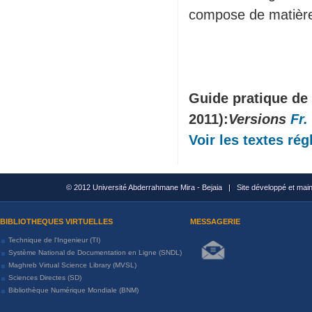
compose de matière
Guide pratique de 
2011):
Versions
Fr.
Voir les textes ré
© 2012 Université Abderrahmane Mira - Bejaia | Site développé et mai
BIBLIOTHEQUES VIRTUELLES
MESSAGERIE
Technique de l'Ingenieur (TI)
Système National de Documentation en Ligne (SNDL)
Maghreb Virtual Science Library (MVSL)
Sciences Directes (SD)
Bibliothèque Numérique Mondiale (BNM)