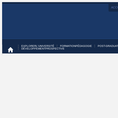
ACCU
EXPLORER
L'UNIVERSITÉ
FORMATION
PÉDAGOGIE
POST-GRADUAT
DÉVELOPPEMENT
PROSPECTIVE