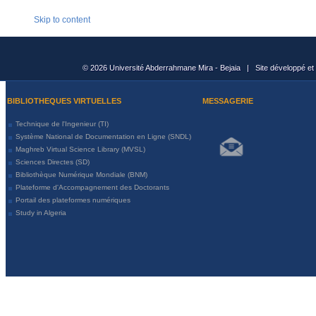
Skip to content
© 2026 Université Abderrahmane Mira - Bejaia | Site développé et
BIBLIOTHEQUES VIRTUELLES
MESSAGERIE
Technique de l'Ingenieur (TI)
Système National de Documentation en Ligne (SNDL)
Maghreb Virtual Science Library (MVSL)
Sciences Directes (SD)
Bibliothèque Numérique Mondiale (BNM)
Plateforme d'Accompagnement des Doctorants
Portail des plateformes numériques
Study in Algeria