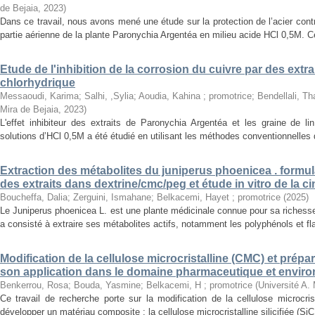
de Bejaia
,
2023
)
Dans ce travail, nous avons mené une étude sur la protection de l’acier contre 
partie aérienne de la plante Paronychia Argentéa en milieu acide HCl 0,5M. Ce
Etude de l'inhibition de la corrosion du cuivre par des extra
chlorhydrique
Messaoudi, Karima
;
Salhi, ,Sylia
;
Aoudia, Kahina ; promotrice
;
Bendellali, Th
Mira de Bejaia
,
2023
)
L'effet inhibiteur des extraits de Paronychia Argentéa et les graine de l
solutions d’HCl 0,5M a été étudié en utilisant les méthodes conventionnelles d
Extraction des métabolites du juniperus phoenicea . formu
des extraits dans dextrine/cmc/peg et étude in vitro de la ci
Boucheffa, Dalia
;
Zerguini, Ismahane
;
Belkacemi, Hayet ; promotrice
(
2025
)
Le Juniperus phoenicea L. est une plante médicinale connue pour sa richess
a consisté à extraire ses métabolites actifs, notamment les polyphénols et fl
Modification de la cellulose microcristalline (CMC) et prép
son application dans le domaine pharmaceutique et envir
Benkerrou, Rosa
;
Bouda, Yasmine
;
Belkacemi, H ; promotrice
(
Université A. 
Ce travail de recherche porte sur la modification de la cellulose microcri
développer un matériau composite : la cellulose microcristalline silicifiée (SiCM