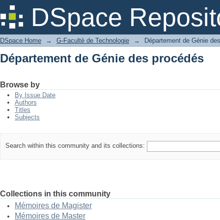
Département de Génie des procédés
DSpace Reposit
DSpace Home
→
G-Facultè de Technologie
→
Département de Génie de
Département de Génie des procédés
Browse by
By Issue Date
Authors
Titles
Subjects
Search within this community and its collections:
Collections in this community
Mémoires de Magister
Mémoires de Master