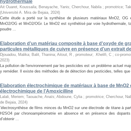
hydrothermale
Ait Ouaret, Koussaila
;
Benayache, Yanis
;
Cherchour, Nabila ; promotrice
;
Tak
(
Université A. Mira de Bejaia
,
2024
)
Cette étude a porté sur la synthèse de plusieurs matériaux MnO2, OG e
MnO2/OG et MnO2/OGr. Le MnO2 est synthétisé par voie hydrothermale, tand
poudre ...
Elaboration d'un matériau composite à base d'oxyde de gra
particules métalliques de cuivre en présence d'un extrait d
Djouadou, Malika
;
Balit, Thanina
;
Aitout, R , promoteur
;
.Khelifi, C ; co-promo
2023
)
La pollution de l'environnement par les pesticides est un problème actuel ma
y remédier. Il existe des méthodes de de détection des pesticides, telles que
Elaboration électrochimique de matériaux à base de MnO2 
électrochimique de l'Amoxicilline
Lalali, Meriem
;
Taouache, Anaïs
;
Abdoune, Cylia ; promotrice
;
Cherchour, Nab
de Bejaia
,
2024
)
’électrosynthèse de films minces du MnO2 sur une électrode de titane à pa
H2SO4 par chronoampérometrie en absence et en présence des dopants 
d’obtenir ...