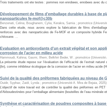
Trois traitements ont ete testes : pommes non enrobees, enrobees avec du ch
Développement de films d'emballage durables à base de pl
nanoparticules fe-mof@c30b
Benzenati, Celina
;
Boughanem, Cylia
;
Kerakra, Samia ; promotrice
(
Universit
Dans cette etude, nous avons explore la fabrication de films d'emballag
renforces avec des nanoparticules de Fe-MOF et un composite hybride F
chitosane. ...
Evaluation en antioxydants d'un extrait végétal et son applic
corrosion de l'acier en milieu acide
Hammoudi, Kahina
;
Gasmi, Ilhem
;
Belkhiri Beder, W ; promotrice
(
Université
La présente étude repose sur l’évaluation de l’efficacité de l’extrait natur
(lin), comme inhibiteur écologique de la corrosion de l’acier en milieu acide (H
Suivi de la qualité des préformes fabriquées au niveau de 
Ouidir, Syphax
;
Zaidi, Lynda ; promotrice
(
Université A. Mira de Bejaia
,
2025
)
L’objectif de notre travail est de contrôler la qualité des préformes en PE
d’Akboudestinées pour l’emballage alimentaire (bouteilles de l’eau minérale et 
Synthèse et caractérisation de poudres composites à base