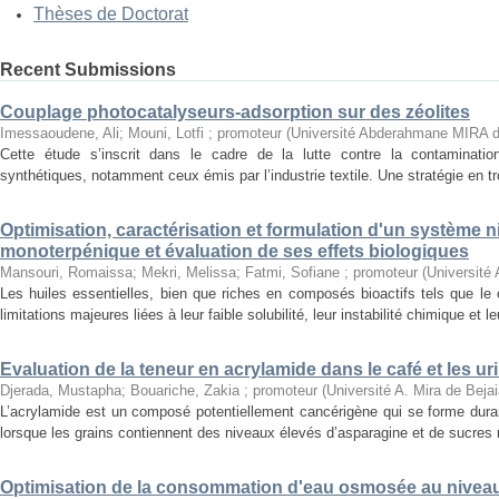
Thèses de Doctorat
Recent Submissions
Couplage photocatalyseurs-adsorption sur des zéolites
Imessaoudene, Ali
;
Mouni, Lotfi ; promoteur
(
Université Abderahmane MIRA d
Cette étude s’inscrit dans le cadre de la lutte contre la contaminati
synthétiques, notamment ceux émis par l’industrie textile. Une stratégie en tr
Optimisation, caractérisation et formulation d'un système
monoterpénique et évaluation de ses effets biologiques
Mansouri, Romaissa
;
Mekri, Melissa
;
Fatmi, Sofiane ; promoteur
(
Université 
Les huiles essentielles, bien que riches en composés bioactifs tels que le 
limitations majeures liées à leur faible solubilité, leur instabilité chimique et leu
Evaluation de la teneur en acrylamide dans le café et les
Djerada, Mustapha
;
Bouariche, Zakia ; promoteur
(
Université A. Mira de Beja
L’acrylamide est un composé potentiellement cancérigène qui se forme durant 
lorsque les grains contiennent des niveaux élevés d’asparagine et de sucres r
Optimisation de la consommation d'eau osmosée au niveau d