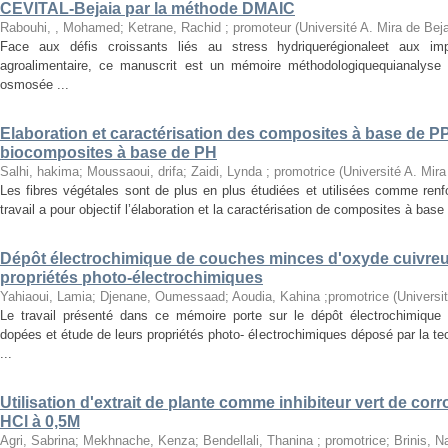
CEVITAL-Bejaia par la méthode DMAIC
Rabouhi, , Mohamed
;
Ketrane, Rachid ; promoteur
(
Université A. Mira de Bej
Face aux défis croissants liés au stress hydriquerégionaleet aux impér
agroalimentaire, ce manuscrit est un mémoire méthodologiquequianalyse
osmosée ...
Elaboration et caractérisation des composites à base de PP/f
biocomposites à base de PH
Salhi, hakima
;
Moussaoui, drifa
;
Zaidi, Lynda ; promotrice
(
Université A. Mira
Les fibres végétales sont de plus en plus étudiées et utilisées comme ren
travail a pour objectif l’élaboration et la caractérisation de composites à base
Dépôt électrochimique de couches minces d'oxyde cuivreu
propriétés photo-électrochimiques
Yahiaoui, Lamia
;
Djenane, Oumessaad
;
Aoudia, Kahina ;promotrice
(
Universi
Le travail présenté dans ce mémoire porte sur le dépôt électrochimiqu
dopées et étude de leurs propriétés photo- électrochimiques déposé par la t
...
Utilisation d'extrait de plante comme inhibiteur vert de corr
HCl à 0,5M
Agri, Sabrina
;
Mekhnache, Kenza
;
Bendellali, Thanina ; promotrice
;
Brinis, N