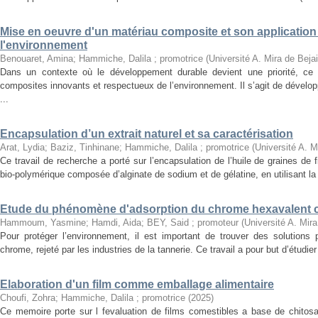
Mise en oeuvre d'un matériau composite et son applicatio
l'environnement
Benouaret, Amina
;
Hammiche, Dalila ; promotrice
(
Université A. Mira de Beja
Dans un contexte où le développement durable devient une priorité, ce t
composites innovants et respectueux de l’environnement. Il s’agit de dével
...
Encapsulation d’un extrait naturel et sa caractérisation
Arat, Lydia
;
Baziz, Tinhinane
;
Hammiche, Dalila ; promotrice
(
Université A. M
Ce travail de recherche a porté sur l’encapsulation de l’huile de graines de
bio-polymérique composée d’alginate de sodium et de gélatine, en utilisant la
Etude du phénomène d'adsorption du chrome hexavalent cr (
Hammoum, Yasmine
;
Hamdi, Aida
;
BEY, Said ; promoteur
(
Université A. Mira
Pour protéger l’environnement, il est important de trouver des solutions
chrome, rejeté par les industries de la tannerie. Ce travail a pour but d’étudier
Elaboration d'un film comme emballage alimentaire
Choufi, Zohra
;
Hammiche, Dalila ; promotrice
(
2025
)
Ce memoire porte sur l fevaluation de films comestibles a base de chito